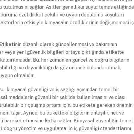
 tutulmasını sağlar. Asitler genellikle suyla temas ettiğinde
bu duruma özel dikkat çekilir ve uygun depolama koşulları
el faktörlerin etkisiyle kimyasalın özelliklerinin değişmemesi iç
Etiketi
nin düzenli olarak güncellenmesi ve bakımının
er veya yeni güvenlik bilgileri ortaya çıktığında, etikette
kaldırılmalıdır. Bu, her zaman en güncel ve doğru bilgilerin
nabilirliği ve dayanıklılığı da göz önünde bulundurulmalı,
uygun olmalıdır.
u, kimyasal güvenliği ve iş sağlığı açısından temel bir
sal maddelerin güvenli bir şekilde kullanılmasını ve olası
ürülebilir bir çalışma ortamı için, bu etikete gereken önemin
m taşır. Ayrıca, bu etiketteki bilgilerin anlaşılır, net ve
üvenli hareket etmesine katkı sağlar. Kimyasal güvenliğin temel
i
, doğru yönetim ve uygulama ile iş güvenliği standartlarını