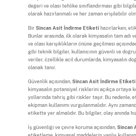
değeri ve olası tehlike sınıflandırması gibi bilg
olarak hazırlanmalı ve her zaman erişilebilir olm
Bir
Sincan Asit İndirme Etiketi
hazırlarken, eti
Bunlar arasında, ilk olarak kimyasalın tam adı 
ve olası karışıklıkların önüne geçilmesi açısınd
gibi teknik bilgiler, kullanıcının güvenli ve doğ
veriler, özellikle acil durumlarda, kimyasalın d
olanak tanır.
Güvenlik açısından,
Sincan Asit İndirme Etiketi
kimyasalın potansiyel risklerini açıkça ortaya ko
yollarında tahriş gibi riskler taşır. Bu nedenle, 
ekipman kullanımı vurgulanmalıdır. Aynı zamand
etikette yer almalıdır. Bu bilgiler, olay anında h
İş güvenliği ve çevre koruma açısından,
Sincan A
etiketleme, kimyasal maddelerin yanlış kullanımı