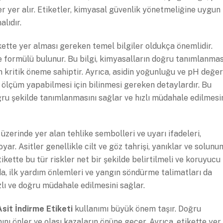
iler yer alır. Etiketler, kimyasal güvenlik yönetmeliğine uygun
alıdır.
kette yer alması gereken temel bilgiler oldukça önemlidir.
ve formülü bulunur. Bu bilgi, kimyasalların doğru tanımlanmas
an kritik öneme sahiptir. Ayrıca, asidin yoğunluğu ve pH değer
ru ölçüm yapabilmesi için bilinmesi gereken detaylardır. Bu
oğru şekilde tanımlanmasını sağlar ve hızlı müdahale edilmesi
üzerinde yer alan tehlike sembolleri ve uyarı ifadeleri,
yar. Asitler genellikle cilt ve göz tahrişi, yanıklar ve solunu
etikette bu tür riskler net bir şekilde belirtilmeli ve koruyucu
a, ilk yardım önlemleri ve yangın söndürme talimatları da
ızlı ve doğru müdahale edilmesini sağlar.
sit İndirme Etiketi
kullanımı büyük önem taşır. Doğru
nı önler ve olası kazaların önüne geçer. Ayrıca, etikette yer