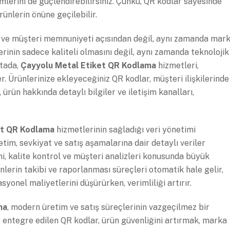
lemlerini de güçlendirebilirsiniz. Çünkü, QR kodlar sayesinde
ürünlerin önüne geçilebilir.
i ve müşteri memnuniyeti açısından değil, aynı zamanda mar
erinin sadece kaliteli olmasını değil, aynı zamanda teknolojik
ktada,
Çayyolu Metal Etiket QR Kodlama
hizmetleri,
er. Ürünlerinize ekleyeceğiniz QR kodlar, müşteri ilişkilerinde
 ürün hakkında detaylı bilgiler ve iletişim kanalları,
et QR Kodlama
hizmetlerinin sağladığı veri yönetimi
etim, sevkiyat ve satış aşamalarına dair detaylı veriler
imi, kalite kontrol ve müşteri analizleri konusunda büyük
nlerin takibi ve raporlanması süreçleri otomatik hale gelir,
syonel maliyetlerini düşürürken, verimliliği artırır.
ma
, modern üretim ve satış süreçlerinin vazgeçilmez bir
e entegre edilen QR kodlar, ürün güvenliğini artırmak, marka