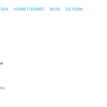
IZDA
HİZMETLERİMİZ
BLOG
İLETİŞİM
ma
mlı