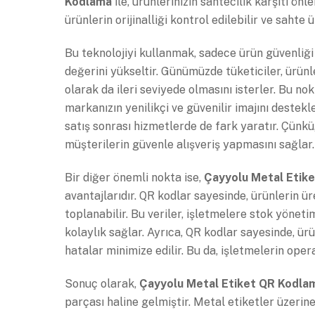
Kodlama
ile, ürünlerinizin sahtecilik karşıtı ön
ürünlerin orijinalliği kontrol edilebilir ve sahte 
Bu teknolojiyi kullanmak, sadece ürün güvenliğ
değerini yükseltir. Günümüzde tüketiciler, ürünl
olarak da ileri seviyede olmasını isterler. Bu no
markanızın yenilikçi ve güvenilir imajını destekl
satış sonrası hizmetlerde de fark yaratır. Çünkü,
müşterilerin güvenle alışveriş yapmasını sağlar.
Bir diğer önemli nokta ise,
Çayyolu Metal Etik
avantajlarıdır. QR kodlar sayesinde, ürünlerin ür
toplanabilir. Bu veriler, işletmelere stok yönet
kolaylık sağlar. Ayrıca, QR kodlar sayesinde, ürü
hatalar minimize edilir. Bu da, işletmelerin opera
Sonuç olarak,
Çayyolu Metal Etiket QR Kodla
parçası haline gelmiştir. Metal etiketler üzerin