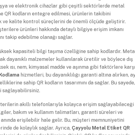
şya ve elektronik cihazlar gibi çeşitli sektörlerde metal
ne QR kodların entegre edilmesi, ürünlerin takibini
e kalite kontrol süreçlerini de önemli ölçüde geliştirir.
terilere ürünleri hakkında detaylı bilgiye erişim imkanı
nı takip edebilme olanağı sağlar.
ksek kapasiteli bilgi taşıma özelliğine sahip kodlardır. Meta
ak dayanıklı malzemeler kullanılarak üretilir ve böylece dış
üksek ısı, nem, kimyasal madde ve aşınma gibi faktörlere karş
 Kodlama
hizmetleri, bu dayanıklılığı garanti altına alırken, a
liklerine sahip QR kodların tasarımını da sağlar. Bu sayede,
 sağlayabilirsiniz.
terilerin akıllı telefonlarıyla kolayca erişim sağlayabileceği
giler, bakım ve kullanım talimatları, garanti süreleri ve
 anında erişilebilir hale gelir. Bu, müşteri memnuniyetini
rinde de kolaylık sağlar. Ayrıca,
Çayyolu Metal Etiket QR