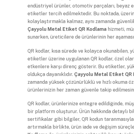
endüstriyel ürünler, otomotiv parçaları, beyaz e
etiketler tercih edilmektedir. Bu noktada, üzeri
kolaylaştırmakla kalmaz, aynı zamanda güvenlik v
Çayyolu Metal Etiket QR Kodlama
hizmeti, müş
sunarken, üreticilere de ürünlerinin her aşaması
QR kodlar, kısa sürede ve kolayca okunabilen, yü
etiketler üzerine uygulanan QR kodlar, özel olar
etkenlere karşı direnç gösterir. Bu etiketler, y
oldukça dayanıklıdır.
Çayyolu Metal Etiket QR
zamanda yüksek çözünürlüklü ve hızlı okuma özel
ürünlerinizin her zaman güvenle takip edilmesini
QR kodlar, ürünlerinize entegre edildiğinde, müş
bir platform oluşturur. Ürün hakkında detaylı bil
sertifikalar gibi bilgiler, QR kodun taranmasıyla
artırmakla birlikte, ürün iade ve değişim süreçle